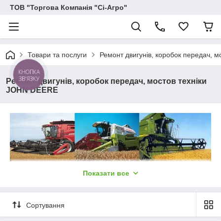
ТОВ "Торгова Компанія "Сі-Агро"
Товари та послуги
Ремонт двигунів, коробок передач, 
КНОПКА
ЗВ'ЯЗКУ
Ремонт двигунів, коробок передач, мостов техніки
JOHN DEERE
Показати все
Виконуємо ремонт і технічне
обслуговування сільськогосподарської
Сортування
техніки імпортного виробництва, а