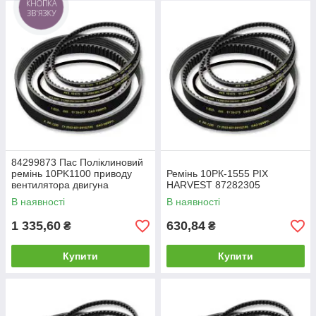
КНОПКА
ЗВ'ЯЗКУ
84299873 Пас Поліклиновий
ремінь 10PK1100 приводу
Ремінь 10РК-1555 PIX
вентилятора двигуна
HARVEST 87282305
В наявності
В наявності
1 335,60
630,84
₴
₴
Купити
Купити