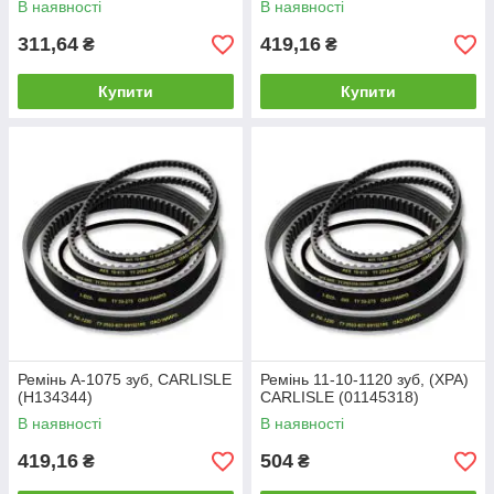
В наявності
В наявності
311,64
419,16
₴
₴
Купити
Купити
Ремінь А-1075 зуб, CARLISLE
Ремінь 11-10-1120 зуб, (XPA)
(Н134344)
CARLISLE (01145318)
В наявності
В наявності
419,16
504
₴
₴