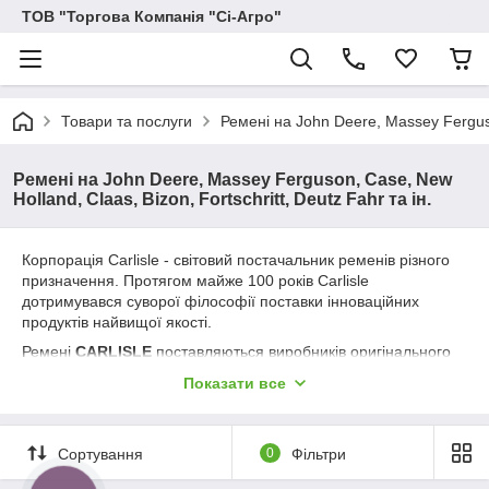
ТОВ "Торгова Компанія "Сі-Агро"
Товари та послуги
Ремені на John Deere, Massey Ferguson
Ремені на John Deere, Massey Ferguson, Case, New
Holland, Claas, Bizon, Fortschritt, Deutz Fahr та ін.
Корпорація Carlisle - світовий постачальник ременів різного
призначення. Протягом майже 100 років Carlisle
дотримувався суворої філософії поставки інноваційних
продуктів найвищої якості.
Ремені
CARLISLE
поставляються виробників оригінального
обладнання, а також клієнтам, які шукають оптимального
Показати все
поєднання ціни і якості.
Враховуючи всі важкі умови роботи приводних ременів,
компанія PIX розробила нову лінійку ременів для
Сортування
0
Фільтри
сільськогосподарської техніки –
PIX
Harvester
.