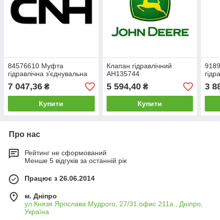
84576610 Муфта
Клапан гідравлічний
918
гідравлічна з'єднувальна
AH135744
гідр
7 047,36
5 594,40
3 8
₴
₴
Купити
Купити
Про нас
Рейтинг не сформований
Менше 5 відгуків за останній рік
Працює з 26.06.2014
м. Дніпро
ул.Князя Ярослава Мудрого, 27/31,офис 211а., Дніпро,
Україна