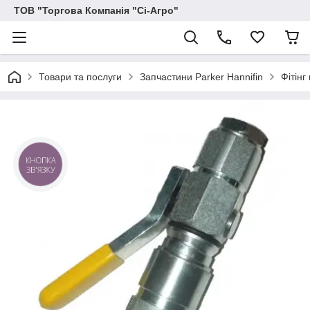
ТОВ "Торгова Компанія "Сі-Агро"
Товари та послуги
Запчастини Parker Hannifin
Фітін
КНОПКА
ЗВ'ЯЗКУ