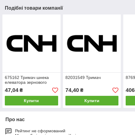
Подібні товари компанії
675162 Тримач шнека
82031549 Тримач
876
елеватора зернового
47,04
74,40
406
₴
₴
Купити
Купити
Про нас
Рейтинг не сформований