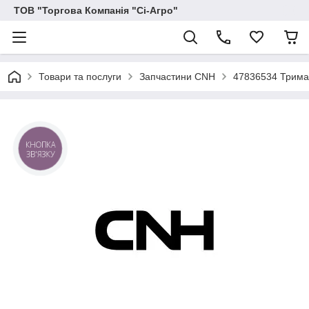
ТОВ "Торгова Компанія "Сі-Агро"
Товари та послуги
Запчастини CNH
47836534 Трима
КНОПКА
ЗВ'ЯЗКУ