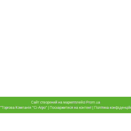
Сайт створений на маркетплейсі
Prom.ua
ТОВ "Торгова Компанія "Сі-Агро" |
Поскаржитися на контент
|
Політика конфіденцій