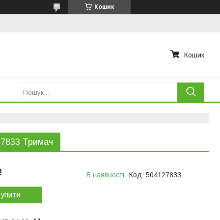
Кошик
Кошик
27833 Тримач
₴
В наявності
Код:
504127833
упити