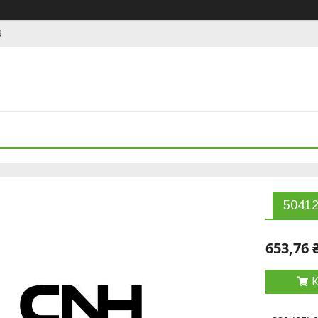
9
5041
653,76 
К