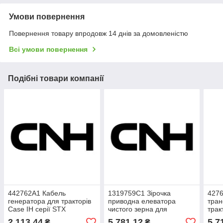
Умови повернення
Повернення товару впродовж 14 днів за домовленістю
Всі умови повернення
Подібні товари компанії
442762A1 Кабель
1319759C1 Зірочка
4276
генератора для тракторів
приводна елеватора
тран
Case IH серії STX
чистого зерна для
трак
комбайнів Case IH
New 
2 113,44
5 781,12
5 7
₴
₴