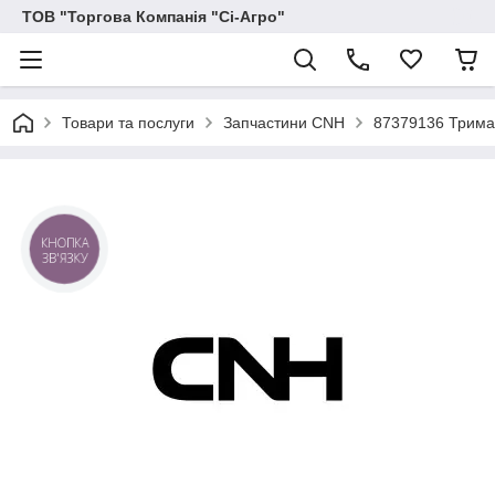
ТОВ "Торгова Компанія "Сі-Агро"
Товари та послуги
Запчастини CNH
87379136 Трима
КНОПКА
ЗВ'ЯЗКУ