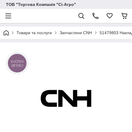
ТОВ "Торгова Компанія "Сі-Агро"
Товари та послуги
Запчастини CNH
51479803 Накла
КНОПКА
ЗВ'ЯЗКУ