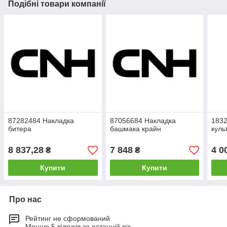
Подібні товари компанії
87282484 Накладка
87056684 Накладка
1832
битера
башмака крайн
куль
8 837,28
7 848
4 0
₴
₴
Купити
Купити
Про нас
Рейтинг не сформований
Менше 5 відгуків за останній рік