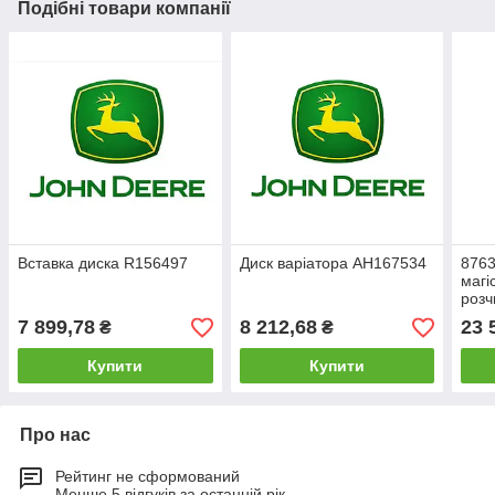
Подібні товари компанії
Вставка диска R156497
Диск варіатора AH167534
8763
магі
розч
7 899,78
8 212,68
23 
₴
₴
Купити
Купити
Про нас
Рейтинг не сформований
Менше 5 відгуків за останній рік