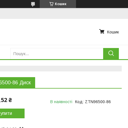
Кошик
Кошик
6500-86 Диск
,52 ₴
В наявності
Код:
ZTN96500-86
упити