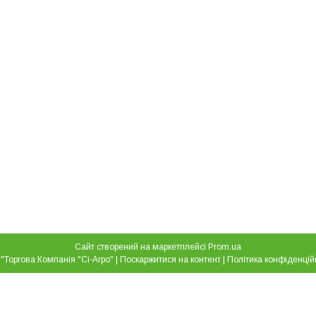
Сайт створений на маркетплейсі
Prom.ua
ТОВ "Торгова Компанія "Сі-Агро" |
Поскаржитися на контент
|
Політика конфіденцій