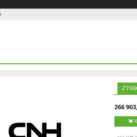
9
ZTN9
266 903
К