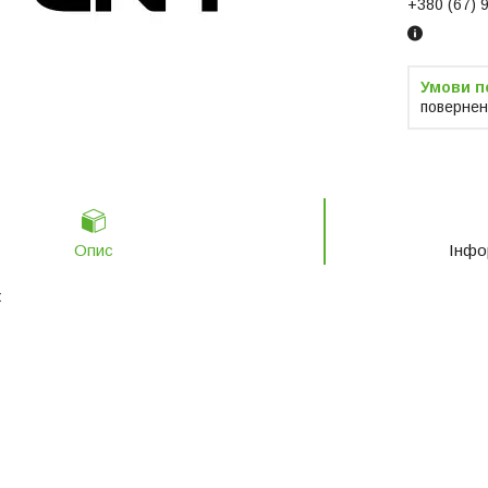
+380 (67) 
повернен
Опис
Інфо
к