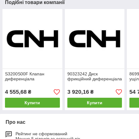
Подібні товари компанії
S3200S00F Клапан
90323242 Диск
8699
диференціала
фрикційний диференціала
ущіл
4 555,68
3 920,16
54 
₴
₴
Купити
Купити
Про нас
Рейтинг не сформований
Менше 5 відгуків за останній рік