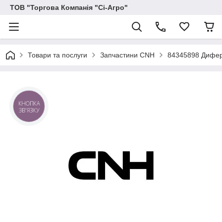
ТОВ "Торгова Компанія "Сі-Агро"
Товари та послуги
Запчастини CNH
84345898 Дифер
КНОПКА
ЗВ'ЯЗКУ