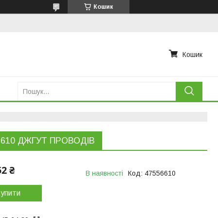
Кошик
Кошик
6610 ДЖГУТ ПРОВОДІВ
52 ₴
В наявності
Код:
47556610
упити