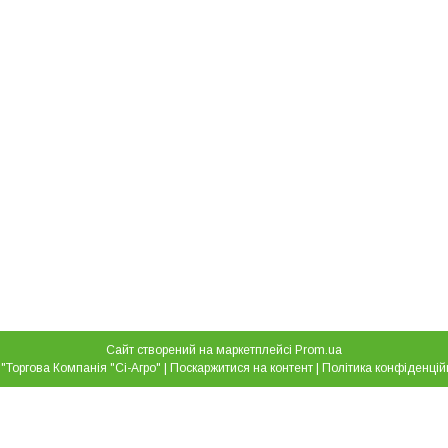
Сайт створений на маркетплейсі
Prom.ua
ТОВ "Торгова Компанія "Сі-Агро" |
Поскаржитися на контент
|
Політика конфіденцій