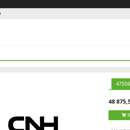
9
4755
48 875,
К