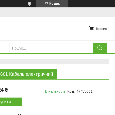
Кошик
Кошик
661 Кабель електричний
24 ₴
В наявності
Код:
47455661
упити