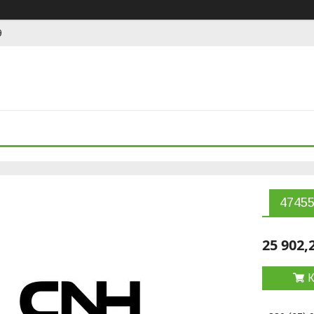
9
47455
25 902,
К