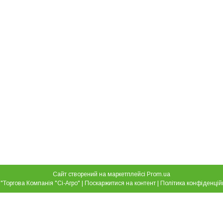
Сайт створений на маркетплейсі
Prom.ua
ТОВ "Торгова Компанія "Сі-Агро" |
Поскаржитися на контент
|
Політика конфіденцій