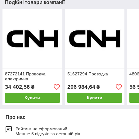
Подібні товари компанії
87272141 Проводка
51627294 Проводка
480
електрична
34 402,56
206 984,64
56 
₴
₴
Купити
Купити
Про нас
Рейтинг не сформований
Менше 5 відгуків за останній рік