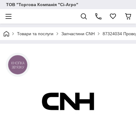
ТОВ "Торгова Компанія "Сі-Агро"
Товари та послуги
Запчастини CNH
87324034 Прово
КНОПКА
ЗВ'ЯЗКУ