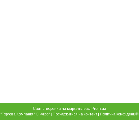
Сайт створений на маркетплейсі
Prom.ua
ТОВ "Торгова Компанія "Сі-Агро" |
Поскаржитися на контент
|
Політика конфіденцій