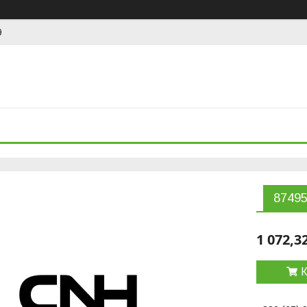
9
8749
1 072,3
К