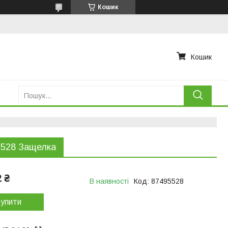
Кошик
Кошик
5528 Защелка
2 ₴
В наявності
Код:
87495528
упити