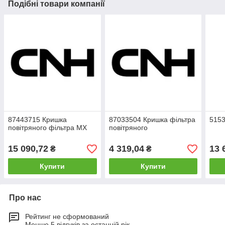
Подібні товари компанії
87443715 Кришка
87033504 Кришка фільтра
5153
повітряного фільтра МХ
повітряного
15 090,72
4 319,04
13 
₴
₴
Купити
Купити
Про нас
Рейтинг не сформований
Менше 5 відгуків за останній рік