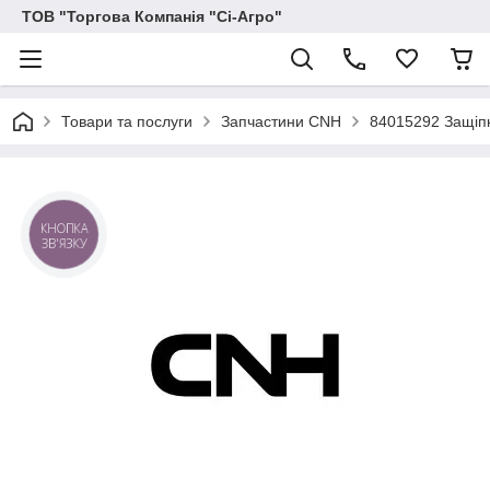
ТОВ "Торгова Компанія "Сі-Агро"
Товари та послуги
Запчастини CNH
84015292 Защіпк
КНОПКА
ЗВ'ЯЗКУ