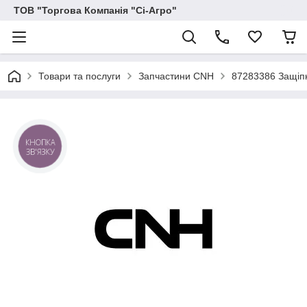
ТОВ "Торгова Компанія "Сі-Агро"
Товари та послуги
Запчастини CNH
87283386 Защіп
КНОПКА
ЗВ'ЯЗКУ