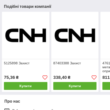
Подібні товари компанії
5125898 Захист
87403388 Захист
4761
мета
опри
75,36
338,40
811
₴
₴
Купити
Купити
Про нас