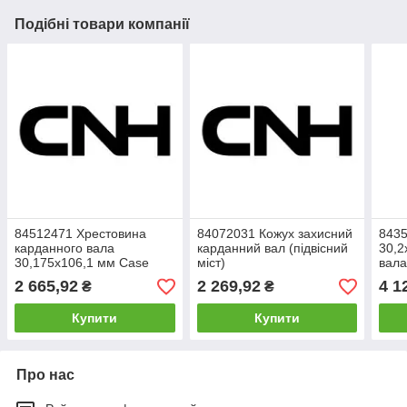
Подібні товари компанії
84512471 Хрестовина
84072031 Кожух захисний
8435
карданного вала
карданний вал (підвісний
30,2
30,175x106,1 мм Case
міст)
вала
New Holland
ком
2 665,92
2 269,92
4 1
₴
₴
Купити
Купити
Про нас