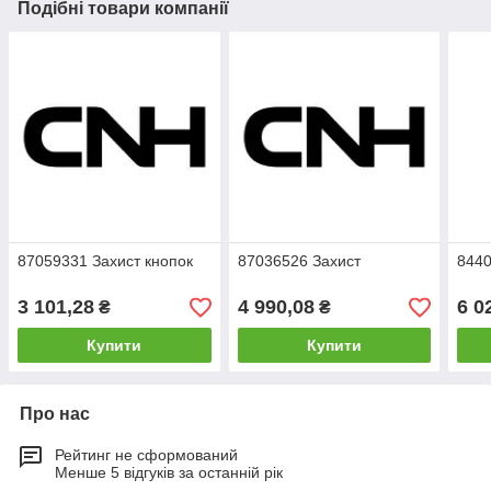
Подібні товари компанії
87059331 Захист кнопок
87036526 Захист
8440
3 101,28
4 990,08
6 0
₴
₴
Купити
Купити
Про нас
Рейтинг не сформований
Менше 5 відгуків за останній рік