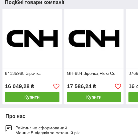
Подібні товари компанії
84135988 Зірочка
GH-884 Зірочка,Flexi Coil
8766
16 049,28
17 586,24
16 
₴
₴
Купити
Купити
Про нас
Рейтинг не сформований
Менше 5 відгуків за останній рік