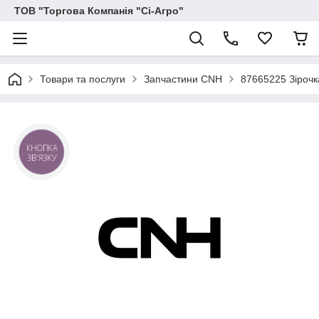
ТОВ "Торгова Компанія "Сі-Агро"
Товари та послуги
Запчастини CNH
87665225 Зірочк
КНОПКА
ЗВ'ЯЗКУ