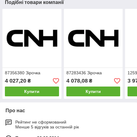
Подібні товари компанії
87356380 Зірочка
87283436 Зірочка
1259
4 027,20
4 078,08
3 9
₴
₴
Купити
Купити
Про нас
Рейтинг не сформований
Менше 5 відгуків за останній рік