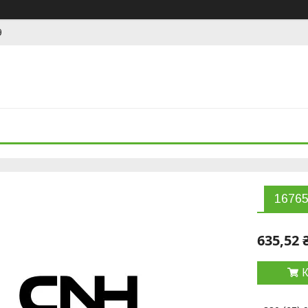
9
16765
635,52 
К