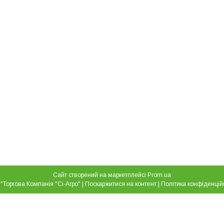
Сайт створений на маркетплейсі
Prom.ua
ТОВ "Торгова Компанія "Сі-Агро" |
Поскаржитися на контент
|
Політика конфіденцій