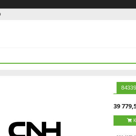
9
84339
39 779,
К