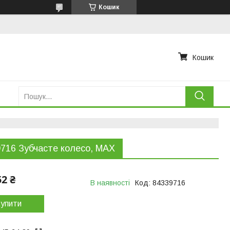
Кошик
Кошик
716 Зубчасте колесо, MAX
52 ₴
В наявності
Код:
84339716
упити