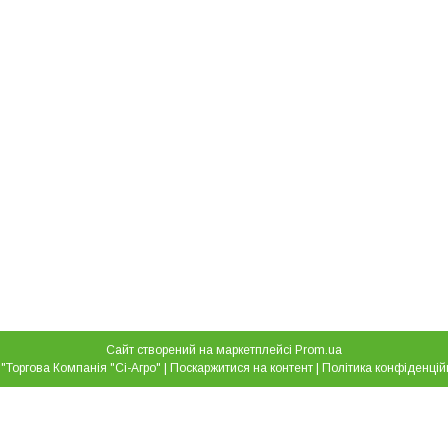
Сайт створений на маркетплейсі
Prom.ua
ТОВ "Торгова Компанія "Сі-Агро" |
Поскаржитися на контент
|
Політика конфіденцій