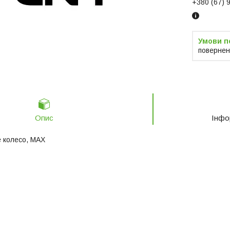
+380 (67) 
повернен
Опис
Інфо
 колесо, MAX