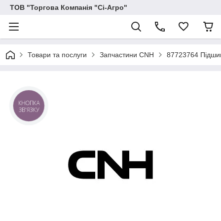
ТОВ "Торгова Компанія "Сі-Агро"
Товари та послуги
Запчастини CNH
87723764 Підши
КНОПКА
ЗВ'ЯЗКУ