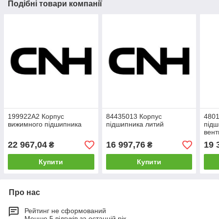
Подібні товари компанії
199922A2 Корпус
84435013 Корпус
4801
вижимного підшипника
підшипника литий
підш
вент
22 967,04
16 997,76
19 
₴
₴
Купити
Купити
Про нас
Рейтинг не сформований
Менше 5 відгуків за останній рік