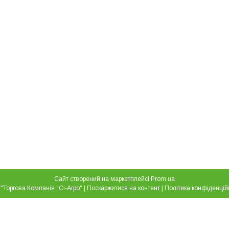
Сайт створений на маркетплейсі
Prom.ua
ТОВ "Торгова Компанія "Сі-Агро" |
Поскаржитися на контент
|
Політика конфіденцій