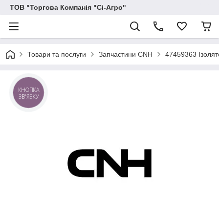
ТОВ "Торгова Компанія "Сі-Агро"
Товари та послуги
Запчастини CNH
47459363 Ізолят
КНОПКА
ЗВ'ЯЗКУ