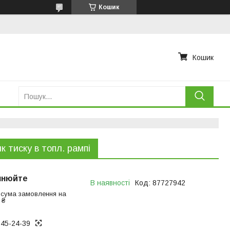
Кошик
Кошик
к тиску в топл. рампi
чнюйте
В наявності
Код:
87727942
 сума замовлення на
 ₴
945-24-39