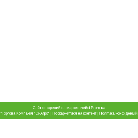
Сайт створений на маркетплейсі
Prom.ua
ТОВ "Торгова Компанія "Сі-Агро" |
Поскаржитися на контент
|
Політика конфіденцій