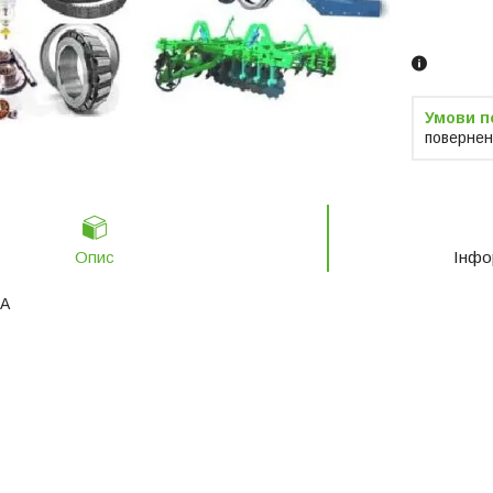
Замовленн
телефоно
повернен
Опис
Інфо
SA