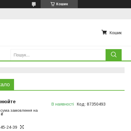
Кошик
Кошик
кало
чнюйте
В наявності
Код:
87350493
 сума замовлення на
 ₴
945-24-39