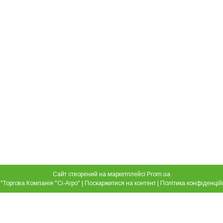
Сайт створений на маркетплейсі
Prom.ua
ТОВ "Торгова Компанія "Сі-Агро" |
Поскаржитися на контент
|
Політика конфіденцій