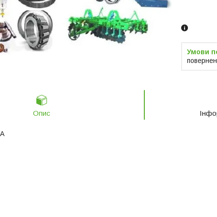
Замовленн
телефоно
повернен
Опис
Інфо
SA