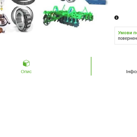
Замовленн
телефоно
повернен
Опис
Інфо