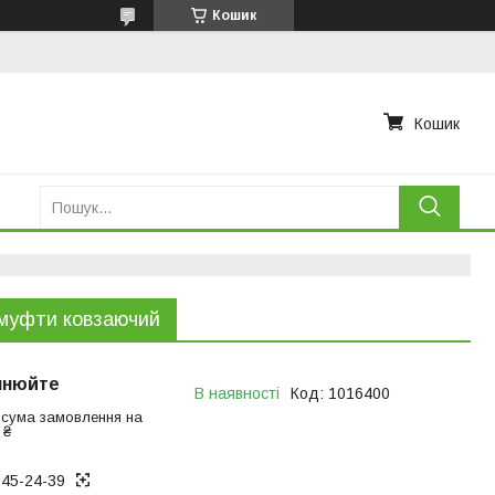
Кошик
Кошик
муфти ковзаючий
чнюйте
В наявності
Код:
1016400
 сума замовлення на
 ₴
945-24-39