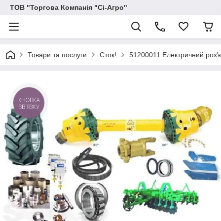
ТОВ "Торгова Компанія "Сі-Агро"
Товари та послуги
Сток!
51200011 Електричний роз'
КНОПКА
ЗВ'ЯЗКУ