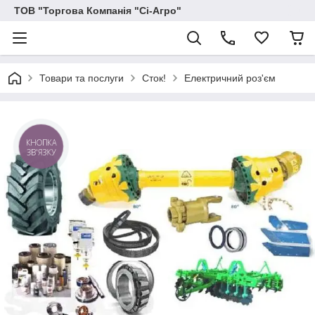
ТОВ "Торгова Компанія "Сі-Агро"
Товари та послуги
Сток!
Електричний роз'єм
КНОПКА
ЗВ'ЯЗКУ