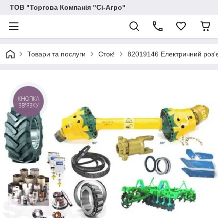
ТОВ "Торгова Компанія "Сі-Агро"
Товари та послуги
Сток!
82019146 Електричний роз'
КНОПКА
ЗВ'ЯЗКУ