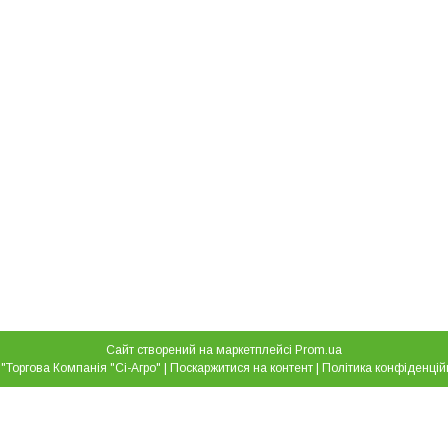
Сайт створений на маркетплейсі
Prom.ua
ТОВ "Торгова Компанія "Сі-Агро" |
Поскаржитися на контент
|
Політика конфіденцій