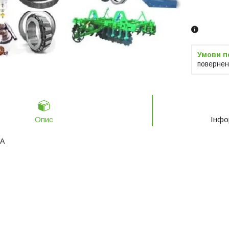
Замовленн
телефоно
повернен
Опис
Інфо
SA