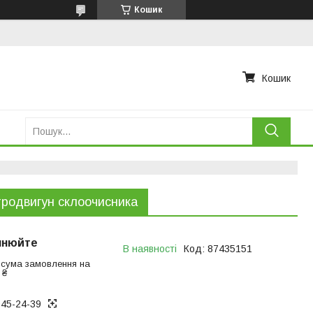
Кошик
Кошик
родвигун склоочисника
чнюйте
В наявності
Код:
87435151
 сума замовлення на
 ₴
945-24-39