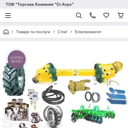
ТОВ "Торгова Компанія "Сі-Агро"
Товари та послуги
Сток!
Електромагнiт
КНОПКА
ЗВ'ЯЗКУ