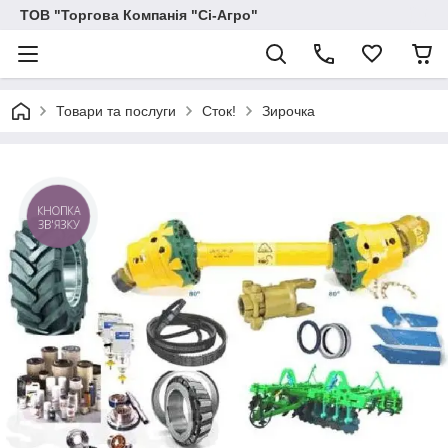
ТОВ "Торгова Компанія "Сі-Агро"
Товари та послуги
Сток!
Зирочка
КНОПКА
ЗВ'ЯЗКУ