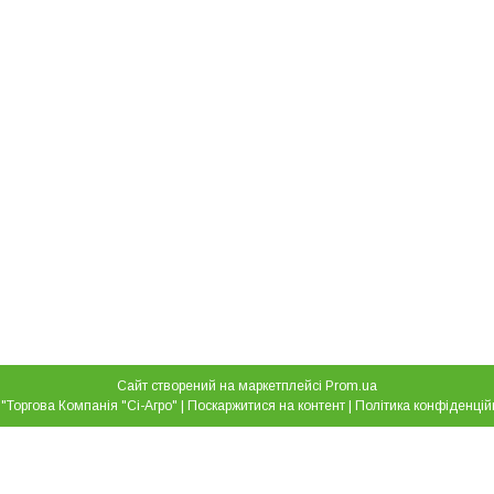
Сайт створений на маркетплейсі
Prom.ua
ТОВ "Торгова Компанія "Сі-Агро" |
Поскаржитися на контент
|
Політика конфіденцій