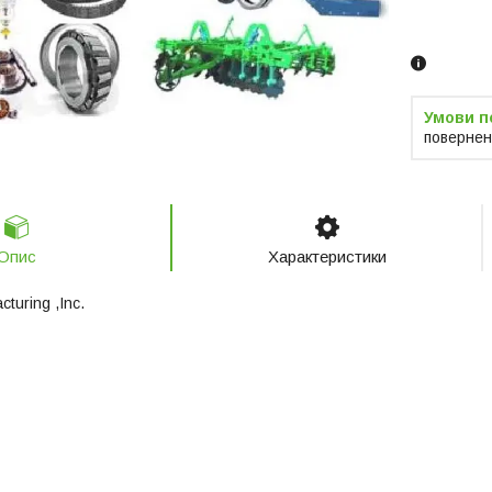
Замовленн
телефоно
повернен
Опис
Характеристики
turing ,Inc.