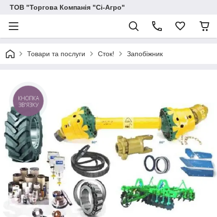
ТОВ "Торгова Компанія "Сі-Агро"
Товари та послуги
Сток!
Запобіжник
КНОПКА
ЗВ'ЯЗКУ