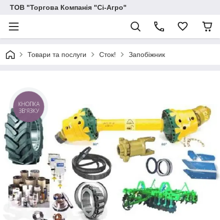
ТОВ "Торгова Компанія "Сі-Агро"
Товари та послуги
Сток!
Запобіжник
КНОПКА
ЗВ'ЯЗКУ