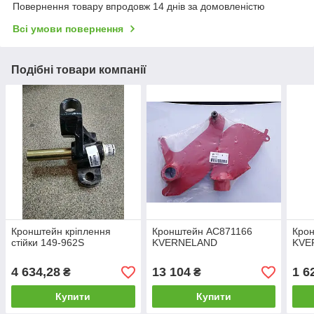
Повернення товару впродовж 14 днів за домовленістю
Всі умови повернення
Подібні товари компанії
Кронштейн кріплення
Кронштейн AC871166
Кро
стійки 149-962S
KVERNELAND
KVE
4 634,28
13 104
1 6
₴
₴
Купити
Купити