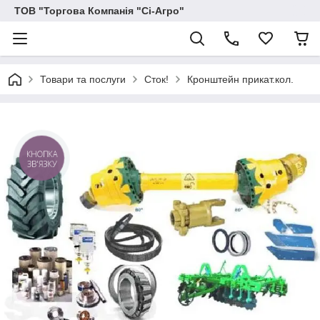
ТОВ "Торгова Компанія "Сі-Агро"
Товари та послуги
Сток!
Кронштейн прикат.кол.
КНОПКА
ЗВ'ЯЗКУ