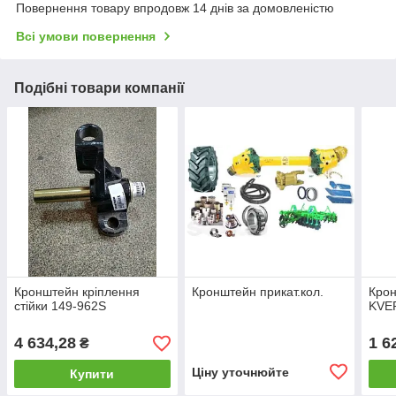
Повернення товару впродовж 14 днів за домовленістю
Всі умови повернення
Подібні товари компанії
Кронштейн кріплення
Кронштейн прикат.кол.
Кро
стійки 149-962S
KVE
4 634,28
1 6
₴
Ціну уточнюйте
Купити