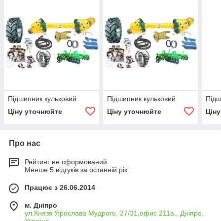
Пiдшипник кульковий
Пiдшипник кульковий
Пiдш
Ціну уточнюйте
Ціну уточнюйте
Цін
Про нас
Рейтинг не сформований
Менше 5 відгуків за останній рік
Працює з 26.06.2014
м. Дніпро
ул.Князя Ярослава Мудрого, 27/31,офис 211а., Дніпро,