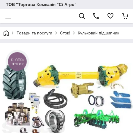
ТОВ "Торгова Компанія "Сі-Агро"
Товари та послуги
Сток!
Кульковий пiдшипник
КНОПКА
ЗВ'ЯЗКУ