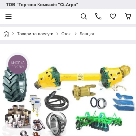
ТОВ "Торгова Компанія "Сі-Агро"
Товари та послуги
Сток!
Ланцюг
КНОПКА
ЗВ'ЯЗКУ