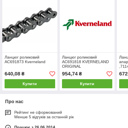
Ланцюг роликовий
Ланцюг роликовий
Ланц
AC691873 Kverneland
AC691818 KVERNELAND
апар
ORIGINAL
,711
640,08
954,74
672
₴
₴
Купити
Купити
Про нас
Рейтинг не сформований
Менше 5 відгуків за останній рік
Працює з 26.06.2014