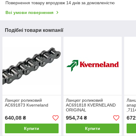
Повернення товару впродовж 14 днів за домовленістю
Всі умови повернення
Подібні товари компанії
Ланцюг роликовий
Ланцюг роликовий
Ланц
AC691873 Kverneland
AC691818 KVERNELAND
апар
ORIGINAL
,711
640,08
954,74
672
₴
₴
Купити
Купити