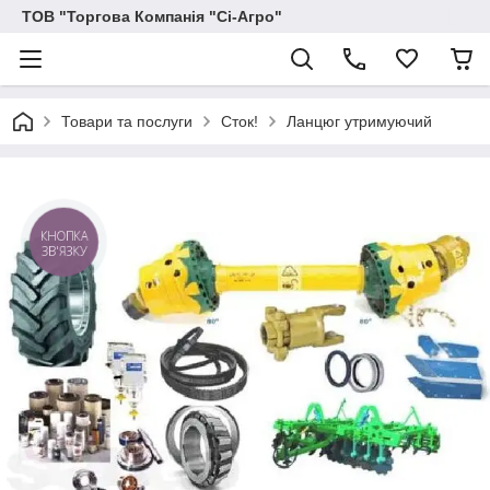
ТОВ "Торгова Компанія "Сі-Агро"
Товари та послуги
Сток!
Ланцюг утримуючий
КНОПКА
ЗВ'ЯЗКУ