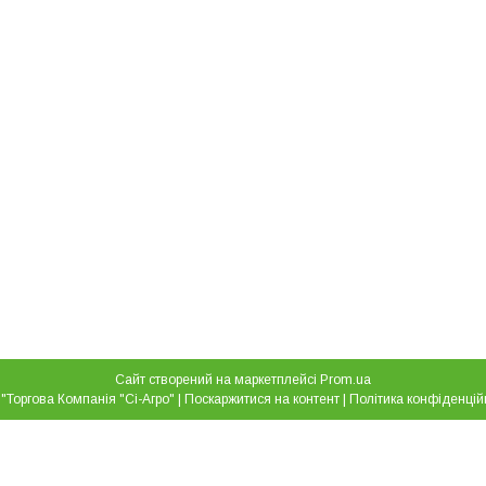
Сайт створений на маркетплейсі
Prom.ua
ТОВ "Торгова Компанія "Сі-Агро" |
Поскаржитися на контент
|
Політика конфіденцій