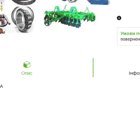
Замовленн
телефоно
повернен
Опис
Інфо
SA