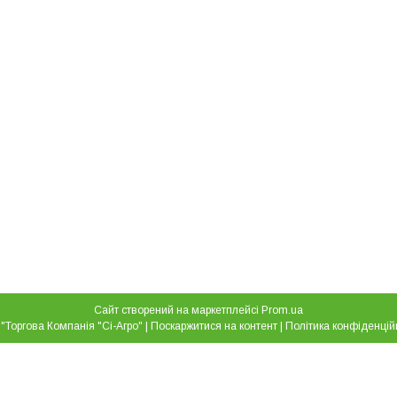
Сайт створений на маркетплейсі
Prom.ua
ТОВ "Торгова Компанія "Сі-Агро" |
Поскаржитися на контент
|
Політика конфіденцій