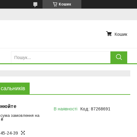
Кошик
Кошик
 сальникiв
чнюйте
В наявності
Код:
87268691
 сума замовлення на
 ₴
945-24-39