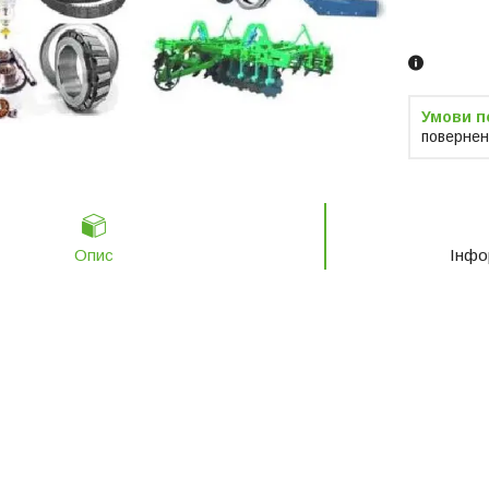
Замовленн
телефоно
повернен
Опис
Інфо