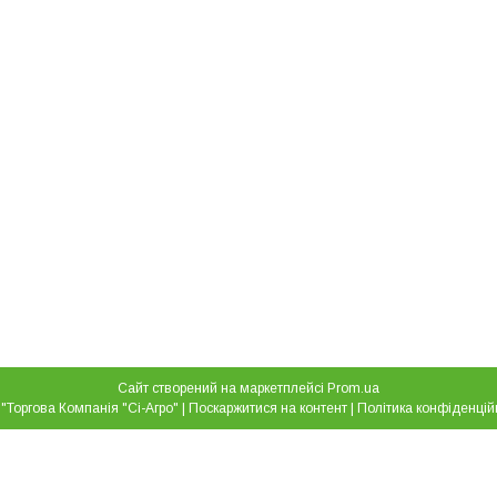
Сайт створений на маркетплейсі
Prom.ua
ТОВ "Торгова Компанія "Сі-Агро" |
Поскаржитися на контент
|
Політика конфіденцій