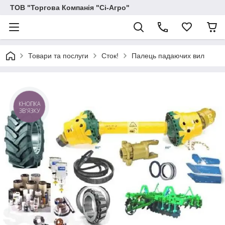
ТОВ "Торгова Компанія "Сі-Агро"
Товари та послуги
Сток!
Палець падаючих вил
КНОПКА
ЗВ'ЯЗКУ