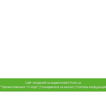
Сайт створений на маркетплейсі
Prom.ua
ТОВ "Торгова Компанія "Сі-Агро" |
Поскаржитися на контент
|
Політика конфіденцій