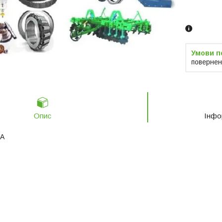
Замовленн
телефоно
повернен
Опис
Інфо
SA