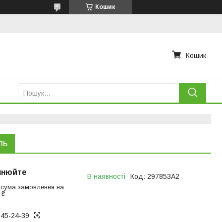
Кошик
Кошик
ль
чнюйте
В наявності
Код:
297853A2
 сума замовлення на
 ₴
945-24-39