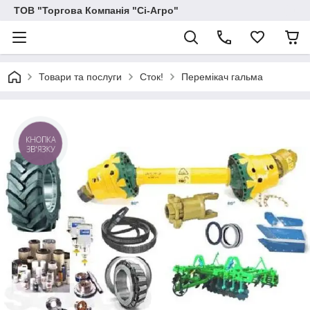
ТОВ "Торгова Компанія "Сі-Агро"
Товари та послуги
Сток!
Перемікач гальма
КНОПКА
ЗВ'ЯЗКУ